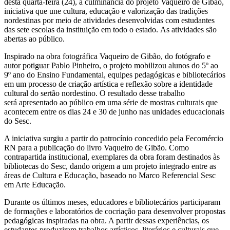
desta quarta-feira (24), a culminância do projeto Vaqueiro de Gibão,
iniciativa que une cultura, educação e valorização das tradições
nordestinas por meio de atividades desenvolvidas com estudantes
das sete escolas da instituição em todo o estado. As atividades são
abertas ao público.
Inspirado na obra fotográfica Vaqueiro de Gibão, do fotógrafo e
autor potiguar Pablo Pinheiro, o projeto mobilizou alunos do 5º ao
9º ano do Ensino Fundamental, equipes pedagógicas e bibliotecários
em um processo de criação artística e reflexão sobre a identidade
cultural do sertão nordestino. O resultado desse trabalho
será apresentado ao público em uma série de mostras culturais que
acontecem entre os dias 24 e 30 de junho nas unidades educacionais
do Sesc.
A iniciativa surgiu a partir do patrocínio concedido pela Fecomércio
RN para a publicação do livro Vaqueiro de Gibão. Como
contrapartida institucional, exemplares da obra foram destinados às
bibliotecas do Sesc, dando origem a um projeto integrado entre as
áreas de Cultura e Educação, baseado no Marco Referencial Sesc
em Arte Educação.
Durante os últimos meses, educadores e bibliotecários participaram
de formações e laboratórios de cocriação para desenvolver propostas
pedagógicas inspiradas na obra. A partir dessas experiências, os
estudantes produziram trabalhos artísticos, literários e culturais que