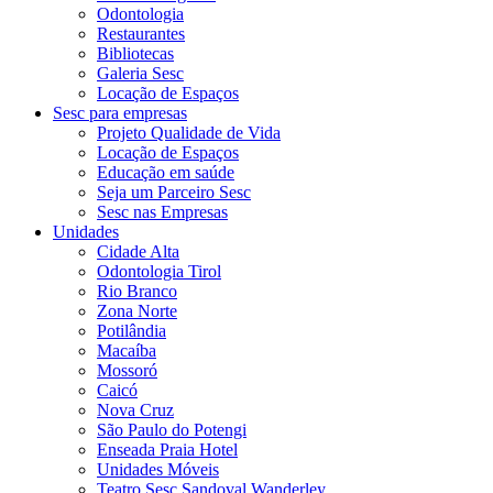
Odontologia
Restaurantes
Bibliotecas
Galeria Sesc
Locação de Espaços
Sesc para empresas
Projeto Qualidade de Vida
Locação de Espaços
Educação em saúde
Seja um Parceiro Sesc
Sesc nas Empresas
Unidades
Cidade Alta
Odontologia Tirol
Rio Branco
Zona Norte
Potilândia
Macaíba
Mossoró
Caicó
Nova Cruz
São Paulo do Potengi
Enseada Praia Hotel
Unidades Móveis
Teatro Sesc Sandoval Wanderley