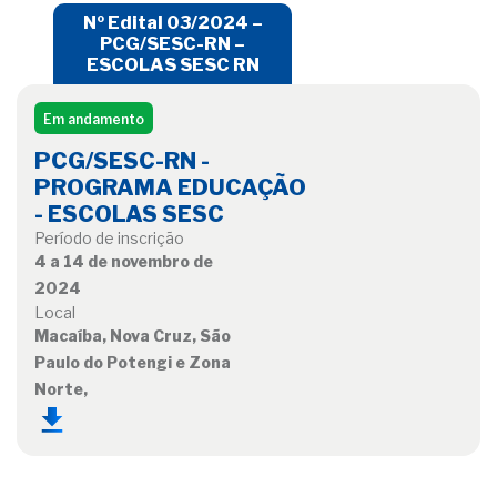
Nº Edital 03/2024 –
PCG/SESC-RN –
ESCOLAS SESC RN
Em andamento
PCG/SESC-RN -
PROGRAMA EDUCAÇÃO
- ESCOLAS SESC
Período de inscrição
4 a 14 de novembro de
2024
Local
Macaíba, Nova Cruz, São
Paulo do Potengi e Zona
Norte,