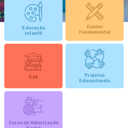
Ensino
Educação
Fundamental
Infantil
Projetos
EJA
Educacionais
Curso de Valorização