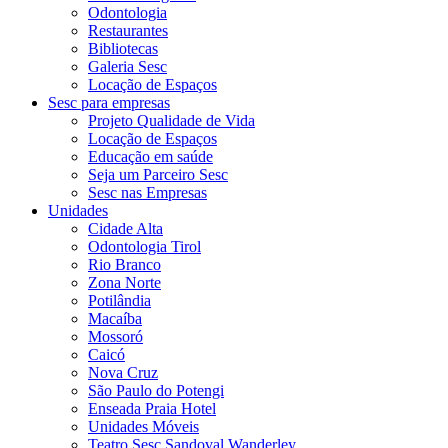
Odontologia
Restaurantes
Bibliotecas
Galeria Sesc
Locação de Espaços
Sesc para empresas
Projeto Qualidade de Vida
Locação de Espaços
Educação em saúde
Seja um Parceiro Sesc
Sesc nas Empresas
Unidades
Cidade Alta
Odontologia Tirol
Rio Branco
Zona Norte
Potilândia
Macaíba
Mossoró
Caicó
Nova Cruz
São Paulo do Potengi
Enseada Praia Hotel
Unidades Móveis
Teatro Sesc Sandoval Wanderley