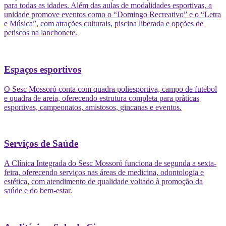
para todas as idades. Além das aulas de modalidades esportivas, a
unidade promove eventos como o “Domingo Recreativo” e o “Letra
e Música”, com atrações culturais, piscina liberada e opções de
petiscos na lanchonete.
Espaços esportivos
O Sesc Mossoró conta com quadra poliesportiva, campo de futebol
e quadra de areia, oferecendo estrutura completa para práticas
esportivas, campeonatos, amistosos, gincanas e eventos.
Serviços de Saúde
A Clínica Integrada do Sesc Mossoró funciona de segunda a sexta-
feira, oferecendo serviços nas áreas de medicina, odontologia e
estética, com atendimento de qualidade voltado à promoção da
saúde e do bem-estar.