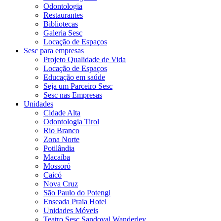
Odontologia
Restaurantes
Bibliotecas
Galeria Sesc
Locação de Espaços
Sesc para empresas
Projeto Qualidade de Vida
Locação de Espaços
Educação em saúde
Seja um Parceiro Sesc
Sesc nas Empresas
Unidades
Cidade Alta
Odontologia Tirol
Rio Branco
Zona Norte
Potilândia
Macaíba
Mossoró
Caicó
Nova Cruz
São Paulo do Potengi
Enseada Praia Hotel
Unidades Móveis
Teatro Sesc Sandoval Wanderley