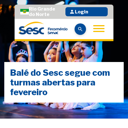
Rio Grande
Login
do Norte
Balé do Sesc segue com
turmas abertas para
fevereiro