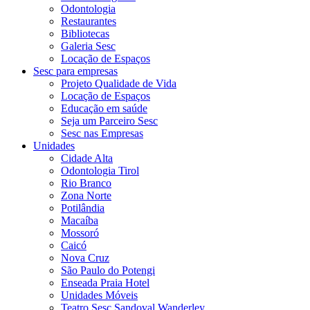
Odontologia
Restaurantes
Bibliotecas
Galeria Sesc
Locação de Espaços
Sesc para empresas
Projeto Qualidade de Vida
Locação de Espaços
Educação em saúde
Seja um Parceiro Sesc
Sesc nas Empresas
Unidades
Cidade Alta
Odontologia Tirol
Rio Branco
Zona Norte
Potilândia
Macaíba
Mossoró
Caicó
Nova Cruz
São Paulo do Potengi
Enseada Praia Hotel
Unidades Móveis
Teatro Sesc Sandoval Wanderley