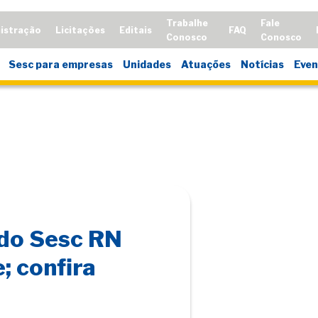
Trabalhe
Fale
istração
Licitações
Editais
FAQ
Conosco
Conosco
Sesc para empresas
Unidades
Atuações
Notícias
Even
 do Sesc RN
; confira