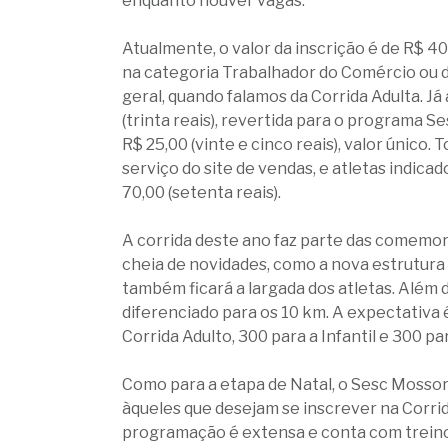
enquanto houver vagas.
Atualmente, o valor da inscrição é de R$ 4
na categoria Trabalhador do Comércio ou d
geral, quando falamos da Corrida Adulta. Já
(trinta reais), revertida para o programa Se
R$ 25,00 (vinte e cinco reais), valor único.
serviço do site de vendas, e atletas indica
70,00 (setenta reais).
A corrida deste ano faz parte das comemo
cheia de novidades, como a nova estrutura
também ficará a largada dos atletas. Além 
diferenciado para os 10 km. A expectativa 
Corrida Adulto, 300 para a Infantil e 300 pa
Como para a etapa de Natal, o Sesc Mossoró
àqueles que desejam se inscrever na Corrid
programação é extensa e conta com treinos