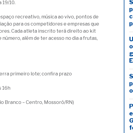
S
 19/10.
p
c
espaço recreativo, música ao vivo, pontos de
p
emiação para os competidores e empresas que
s. Cada atleta inscrito terá direito ao kit
e número, além de ter acesso no dia a frutas,
U
o
g
E
rra primeiro lote; confira prazo
S
p
s 16h
o
Rio Branco – Centro, Mossoró/RN)
P
e
G
f