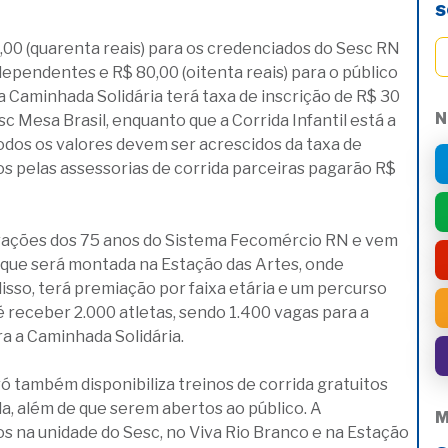
s
0,00 (quarenta reais) para os credenciados do Sesc RN
ependentes e R$ 80,00 (oitenta reais) para o público
 a Caminhada Solidária terá taxa de inscrição de R$ 30
N
sc Mesa Brasil, enquanto que a Corrida Infantil está a
 Todos os valores devem ser acrescidos da taxa de
dos pelas assessorias de corrida parceiras pagarão R$
rações dos 75 anos do Sistema Fecomércio RN e vem
 que será montada na Estação das Artes, onde
disso, terá premiação por faixa etária e um percurso
é receber 2.000 atletas, sendo 1.400 vagas para a
ra a Caminhada Solidária.
 também disponibiliza treinos de corrida gratuitos
a, além de que serem abertos ao público. A
M
 na unidade do Sesc, no Viva Rio Branco e na Estação