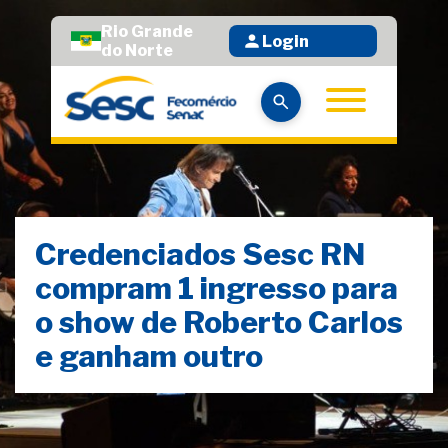
Rio Grande
Login
do Norte
Credenciados Sesc RN
compram 1 ingresso para
o show de Roberto Carlos
e ganham outro