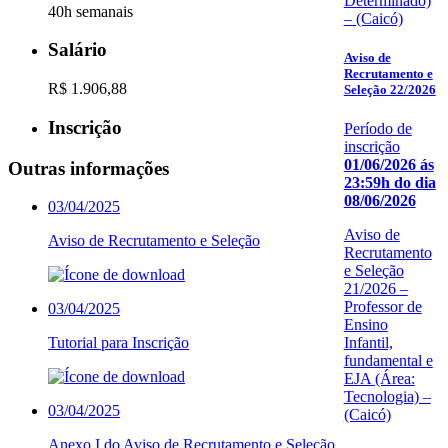
Determinado)
40h semanais
– (Caicó)
Salário
Aviso de
Recrutamento e
R$ 1.906,88
Seleção 22/2026
Inscrição
Período de
inscrição
01/06/2026 ás
Outras informações
23:59h do dia
08/06/2026
03/04/2025
Aviso de
Aviso de Recrutamento e Seleção
Recrutamento
e Seleção
21/2026 –
Professor de
03/04/2025
Ensino
Infantil,
Tutorial para Inscrição
fundamental e
EJA (Área:
Tecnologia) –
03/04/2025
(Caicó)
Anexo I do Aviso de Recrutamento e Seleção