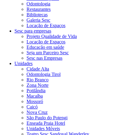
Odontologia
Restaurantes
Bibliotecas
Galeria Sesc
Locação de Espaços
Sesc para empresas
Projeto Qualidade de Vida
Locação de Espaços
Educação em saúde
Seja um Parceiro Sesc
Sesc nas Empresas
Unidades
Cidade Alta
Odontologia Tirol
Rio Branco
Zona Norte
Potilândia
Macaíba
Mossoró
Caicó
Nova Cruz
São Paulo do Potengi
Enseada Praia Hotel
Unidades Móveis
Teatro Sesc Sandoval Wanderley