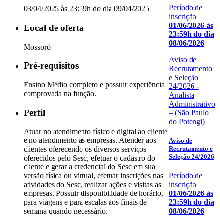
Período de
03/04/2025 às 23:59h do dia 09/04/2025
inscrição
01/06/2026 ás
Local de oferta
23:59h do dia
08/06/2026
Mossoró
Aviso de
Pré-requisitos
Recrutamento
e Seleção
Ensino Médio completo e possuir experiência
24/2026 -
comprovada na função.
Analista
Administrativo
Perfil
– (São Paulo
do Potengi)
Atuar no atendimento físico e digital ao cliente
e no atendimento as empresas. Atender aos
Aviso de
Recrutamento e
clientes oferecendo os diversos serviços
Seleção 24/2026
oferecidos pelo Sesc, efetuar o cadastro do
cliente e gerar a credencial do Sesc em sua
Período de
versão física ou virtual, efetuar inscrições nas
inscrição
atividades do Sesc, realizar ações e visitas as
01/06/2026 ás
empresas. Possuir disponibilidade de horário,
23:59h do dia
para viagens e para escalas aos finais de
08/06/2026
semana quando necessário.