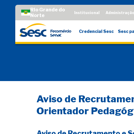
Rio Grande do
Institucional
Administraçã
Norte
Credencial Sesc
Sesc pa
Aviso de Recrutamen
Orientador Pedagógi
Aviso de Recrutamento e 