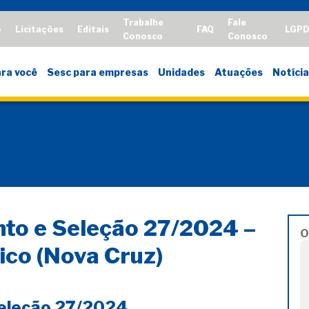
Trabalhe
Fale
o
Licitações
Editais
FAQ
LGP
Conosco
Conosco
ra você
Sesc para empresas
Unidades
Atuações
Notícia
to e Seleção 27/2024 –
O
co (Nova Cruz)
Seleção 27/2024