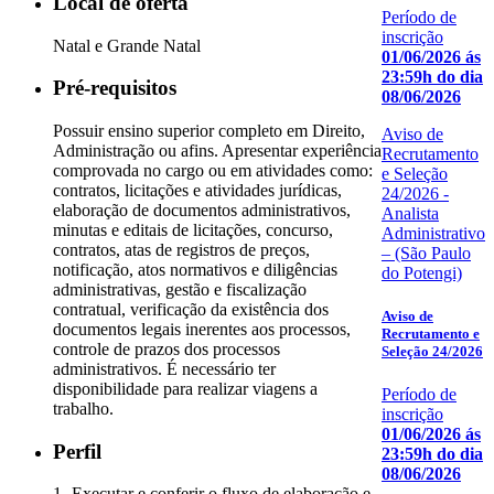
Local de oferta
Período de
inscrição
Natal e Grande Natal
01/06/2026 ás
23:59h do dia
Pré-requisitos
08/06/2026
Possuir ensino superior completo em Direito,
Aviso de
Administração ou afins. Apresentar experiência
Recrutamento
comprovada no cargo ou em atividades como:
e Seleção
contratos, licitações e atividades jurídicas,
24/2026 -
elaboração de documentos administrativos,
Analista
minutas e editais de licitações, concurso,
Administrativo
contratos, atas de registros de preços,
– (São Paulo
notificação, atos normativos e diligências
do Potengi)
administrativas, gestão e fiscalização
contratual, verificação da existência dos
Aviso de
documentos legais inerentes aos processos,
Recrutamento e
controle de prazos dos processos
Seleção 24/2026
administrativos. É necessário ter
disponibilidade para realizar viagens a
Período de
trabalho.
inscrição
01/06/2026 ás
Perfil
23:59h do dia
08/06/2026
1- Executar e conferir o fluxo de elaboração e