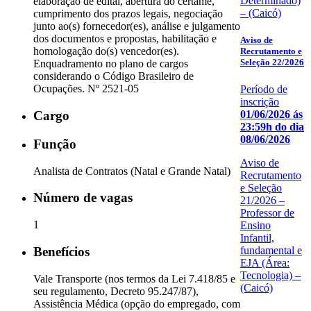
Determinado)
elaboração de edital, abertura do certame,
– (Caicó)
cumprimento dos prazos legais, negociação
junto ao(s) fornecedor(es), análise e julgamento
dos documentos e propostas, habilitação e
Aviso de
homologação do(s) vencedor(es).
Recrutamento e
Seleção 22/2026
Enquadramento no plano de cargos
considerando o Código Brasileiro de
Ocupações. Nº 2521-05
Período de
inscrição
01/06/2026 ás
Cargo
23:59h do dia
08/06/2026
Função
Aviso de
Analista de Contratos (Natal e Grande Natal)
Recrutamento
e Seleção
Número de vagas
21/2026 –
Professor de
1
Ensino
Infantil,
Benefícios
fundamental e
EJA (Área:
Tecnologia) –
Vale Transporte (nos termos da Lei 7.418/85 e
(Caicó)
seu regulamento, Decreto 95.247/87),
Assistência Médica (opção do empregado, com