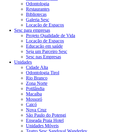
Odontologia
Restaurantes
Bibliotecas
Galeria Sesc
Locação de Espaços
Sesc para empresas
Projeto Qualidade de Vida
Locação de Espaços
Educação em saúde
Seja um Parceiro Sesc
Sesc nas Empresas
Unidades
Cidade Alta
Odontologia Tirol
Rio Branco
Zona Norte
Potilândia
Macaíba
Mossoró
Caicó
Nova Cruz
São Paulo do Potengi
Enseada Praia Hotel
Unidades Móveis
Teatro Sesc Sandoval Wanderley