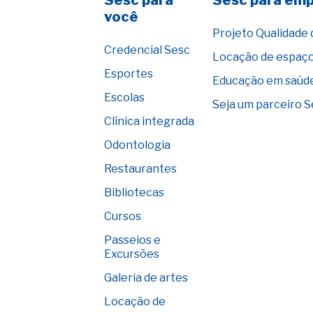
Sesc para
Sesc para em
você
Projeto Qualidade 
Credencial Sesc
Locação de espaç
Esportes
Educação em saúd
Escolas
Seja um parceiro 
Clínica integrada
Odontologia
Restaurantes
Bibliotecas
Cursos
Passeios e
Excursões
Galeria de artes
Locação de