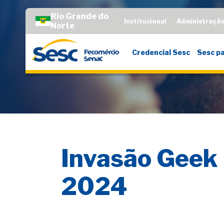
Rio Grande do
Institucional
Administraçã
Norte
Credencial Sesc
Sesc pa
Invasão Geek
2024