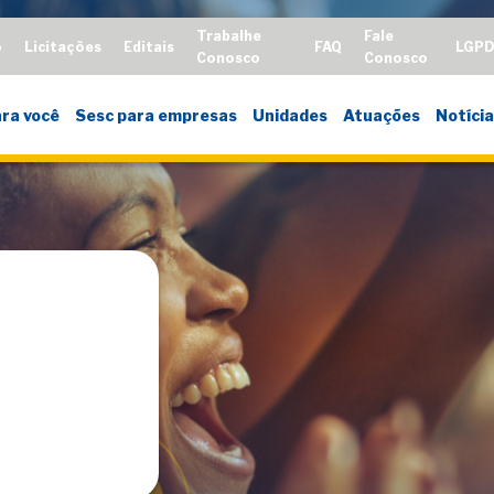
Trabalhe
Fale
o
Licitações
Editais
FAQ
LGP
Conosco
Conosco
ra você
Sesc para empresas
Unidades
Atuações
Notícia