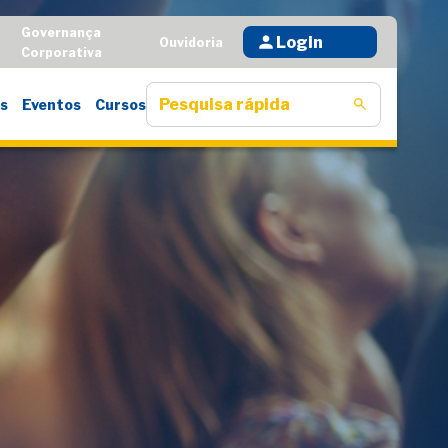
Governança
Login
D
Ouvidoria
Corporativa
s
Eventos
Cursos