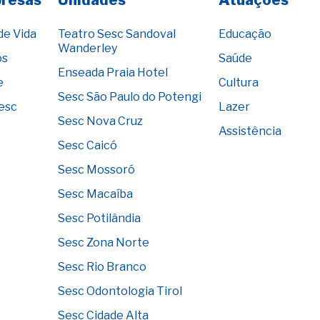
presas
Unidades
Atuações
de Vida
Teatro Sesc Sandoval
Educação
Wanderley
os
Saúde
Enseada Praia Hotel
e
Cultura
Sesc São Paulo do Potengi
Sesc
Lazer
Sesc Nova Cruz
Assistência
Sesc Caicó
Sesc Mossoró
Sesc Macaíba
Sesc Potilândia
Sesc Zona Norte
Sesc Rio Branco
Sesc Odontologia Tirol
Sesc Cidade Alta