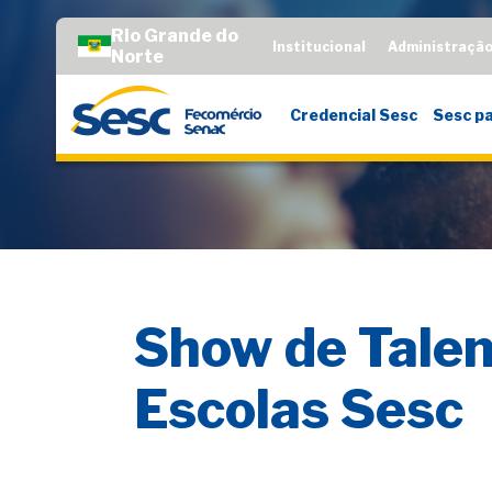
Rio Grande do
Institucional
Administraçã
Norte
Credencial Sesc
Sesc pa
Show de Talen
Escolas Sesc