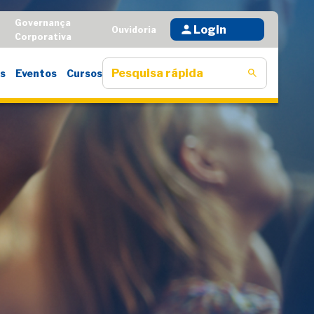
Governança
Login
D
Ouvidoria
Corporativa
s
Eventos
Cursos