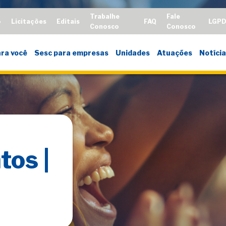
Trabalhe
Fale
o
Licitações
Editais
FAQ
LGP
Conosco
Conosco
ra você
Sesc para empresas
Unidades
Atuações
Notícia
tos |