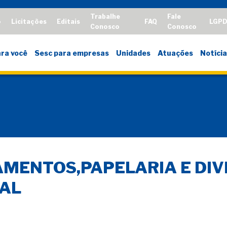
Trabalhe
Fale
o
Licitações
Editais
FAQ
LGP
Conosco
Conosco
ra você
Sesc para empresas
Unidades
Atuações
Notícia
IAMENTOS,PAPELARIA E DI
IAL