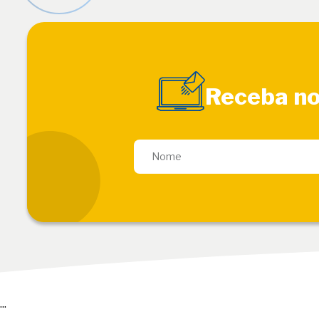
Receba no
...