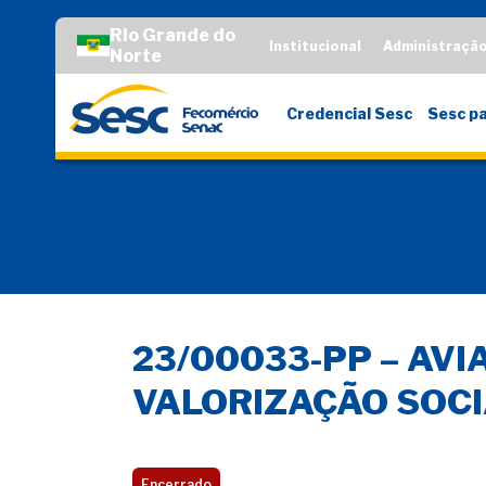
Rio Grande do
Institucional
Administraçã
Norte
Credencial Sesc
Sesc pa
23/00033-PP – AV
VALORIZAÇÃO SOC
Encerrado