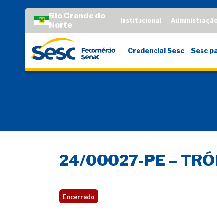
Rio Grande do
Institucional
Administraçã
Norte
Credencial Sesc
Sesc pa
24/00027-PE – TR
Encerrado