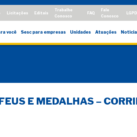
Trabalhe
Fale
o
Licitações
Editais
FAQ
LGP
Conosco
Conosco
ra você
Sesc para empresas
Unidades
Atuações
Notícia
ÓFEUS E MEDALHAS – CORR