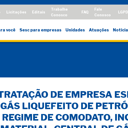
Trabalhe
Fale
o
Licitações
Editais
FAQ
LGP
Conosco
Conosco
ra você
Sesc para empresas
Unidades
Atuações
Notícia
NTRATAÇÃO DE EMPRESA E
GÁS LIQUEFEITO DE PETRÓ
REGIME DE COMODATO, IN