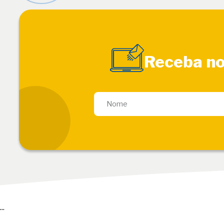
Receba no
...