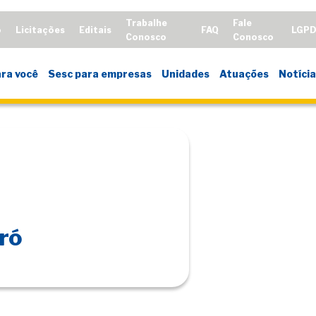
Trabalhe
Fale
o
Licitações
Editais
FAQ
LGP
Conosco
Conosco
ra você
Sesc para empresas
Unidades
Atuações
Notícia
ró