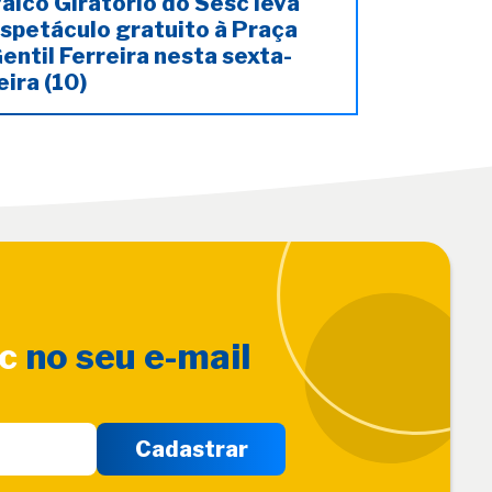
alco Giratório do Sesc leva
spetáculo gratuito à Praça
entil Ferreira nesta sexta-
eira (10)
sc
no seu e-mail