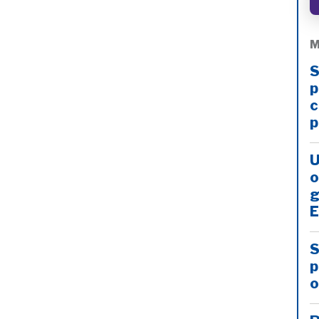
M
S
p
c
p
U
o
g
E
S
p
o