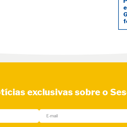
P
e
G
f
tícias exclusivas sobre o Se