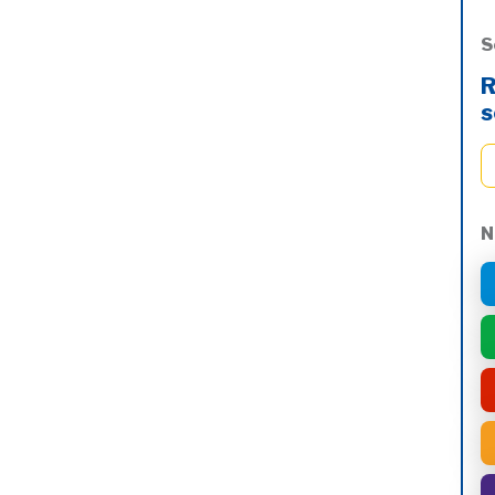
S
R
s
N