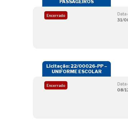
PASSAGEIROS
Data 
Encerrado
31/0
Licitação: 22/00026-PP –
UNIFORME ESCOLAR
Data 
Encerrado
08/1