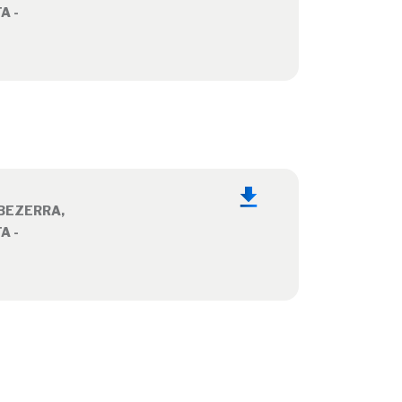
A -
BEZERRA,
A -