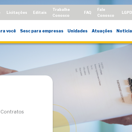
Trabalhe
Fale
o
Licitações
Editais
FAQ
LGP
Conosco
Conosco
ra você
Sesc para empresas
Unidades
Atuações
Notícia
 Contratos