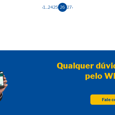
‹
1
…
24
25
26
27
›
Qualquer dúvi
pelo W
Fale 