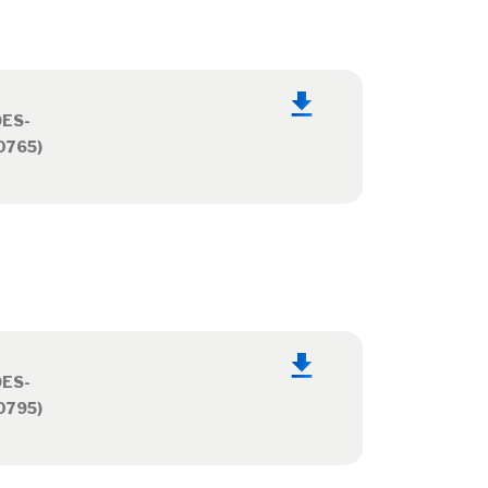
OES-
0765)
OES-
0795)