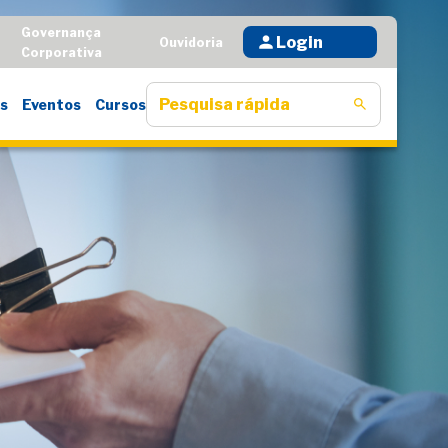
Governança
Login
D
Ouvidoria
Corporativa
s
Eventos
Cursos