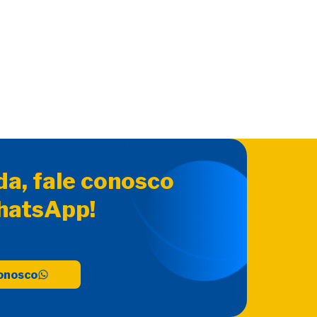
da, fale conosco
hatsApp!
conosco