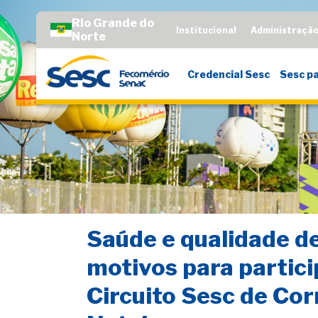
Rio Grande do
Institucional
Administraçã
Norte
Credencial Sesc
Sesc pa
Saúde e qualidade de
motivos para partici
Circuito Sesc de Cor