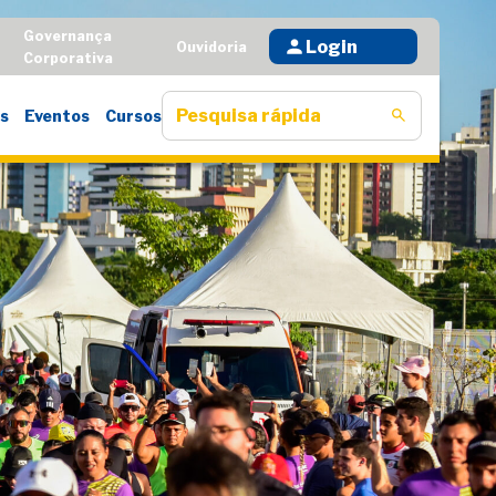
Governança
Login
D
Ouvidoria
Corporativa
s
Eventos
Cursos