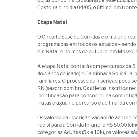
05, às 05h30, na Escadaria de Mãe Luiza. Em
Costeira e no dia 04/05, o último, em frent
Etapa Natal
O Circuito Sesc de Corridas é o maior circui
programadas em todos os estados – sendo d
em Natal, e no mês de outubro, em Mossor
A etapa Natal contará com percursos de 5 km
dois anos de idade) e Caminhada Solidária,
familiares. O processo de inscrição pode se
RN (sescrn.com.br). Os atletas inscritos r
identificação para concorrer na competição
frutas e água no percurso e ao final da cor
Os valores da inscrição variam de acordo c
reais) para a Corrida Infantil e R$ 50,00 (c
categorias Adultas (5k e 10k), os valores sã