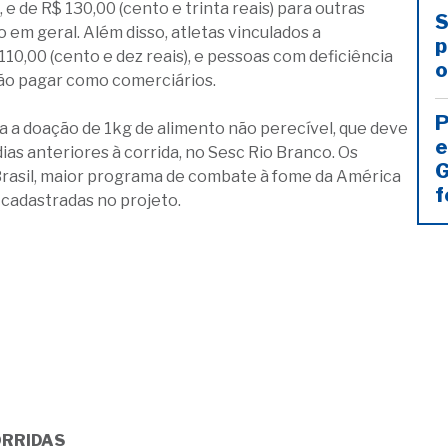
 de R$ 130,00 (cento e trinta reais) para outras
S
 em geral. Além disso, atletas vinculados a
p
110,00 (cento e dez reais), e pessoas com deficiência
o
rão pagar como comerciários.
P
nda a doação de 1kg de alimento não perecível, que deve
e
dias anteriores à corrida, no Sesc Rio Branco. Os
G
Brasil, maior programa de combate à fome da América
f
 cadastradas no projeto.
ORRIDAS