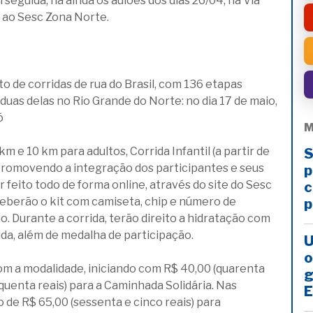
 seguida, há ainda os aulões dos dias 26/04, na Via
e ao Sesc Zona Norte.
to de corridas de rua do Brasil, com 136 etapas
uas delas no Rio Grande do Norte: no dia 17 de maio,
ó
M
 e 10 km para adultos, Corrida Infantil (a partir de
S
 promovendo a integração dos participantes e seus
p
r feito todo de forma online, através do site do Sesc
c
eceberão o kit com camiseta, chip e número de
p
. Durante a corrida, terão direito a hidratação com
rida, além de medalha de participação.
U
o
om a modalidade, iniciando com R$ 40,00 (quarenta
g
inquenta reais) para a Caminhada Solidária. Nas
E
o de R$ 65,00 (sessenta e cinco reais) para