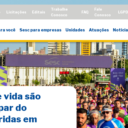
Trabalhe
Fale
o
Licitações
Editais
FAQ
LGP
Conosco
Conosco
ra você
Sesc para empresas
Unidades
Atuações
Notícia
 vida são
par do
ridas em