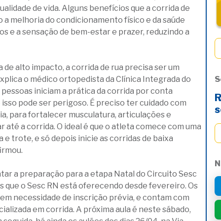
alidade de vida. Alguns benefícios que a corrida de
o a melhoria do condicionamento físico e da saúde
os e a sensação de bem-estar e prazer, reduzindo a
de alto impacto, a corrida de rua precisa ser um
plica o médico ortopedista da Clínica Integrada do
S
 pessoas iniciam a prática da corrida por conta
R
 isso pode ser perigoso. É preciso ter cuidado com
s
a, para fortalecer musculatura, articulações e
 até a corrida. O ideal é que o atleta comece com uma
 trote, e só depois inicie as corridas de baixa
irmou.
N
ar a preparação para a etapa Natal do Circuito Sesc
os que o Sesc RN está oferecendo desde fevereiro. Os
 sem necessidade de inscrição prévia, e contam com
cializada em corrida. A próxima aula é neste sábado,