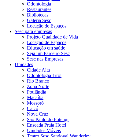
Odontologia
Restaurantes
Bibliotecas
Galeria Sesc
Locação de Espaços
Sesc para empresas
Projeto Qualidade de Vida
Locação de Espaços
Educação em saúde
Seja um Parceiro Sesc
Sesc nas Empresas
Unidades
Cidade Alta
Odontologia Tirol
Rio Branco
Zona Norte
Potilândia
Macaíba
Mossoró
Caicó
Nova Cruz
São Paulo do Potengi
Enseada Praia Hotel
Unidades Móveis
Teatro Sesc Sandoval Wanderley