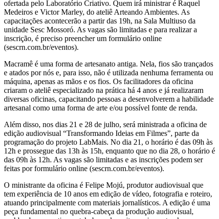
ofertada pelo Laboratório Criativo. Quem irá ministrar é Raquel
Medeiros e Victor Marley, do ateliê Arteando Ambientes. As
capacitações acontecerão a partir das 19h, na Sala Multiuso da
unidade Sesc Mossoró. As vagas são limitadas e para realizar a
inscrição, é preciso preencher um formulário online
(sescrn.com.br/eventos).
Macramê é uma forma de artesanato antiga. Nela, fios são trançados
e atados por nós e, para isso, não é utilizada nenhuma ferramenta ou
máquina, apenas as mãos e os fios. Os facilitadores da oficina
criaram o ateliê especializado na prática há 4 anos e já realizaram
diversas oficinas, capacitando pessoas a desenvolverem a habilidade
artesanal como uma forma de arte e/ou possível fonte de renda.
Além disso, nos dias 21 e 28 de julho, será ministrada a oficina de
edição audiovisual “Transformando Ideias em Filmes”, parte da
programação do projeto LabMais. No dia 21, o horário é das 09h às
12h e prossegue das 13h às 15h, enquanto que no dia 28, o horário é
das 09h às 12h. As vagas são limitadas e as inscrições podem ser
feitas por formulário online (sescrn.com.br/eventos).
O ministrante da oficina é Felipe Mojú, produtor audiovisual que
tem experiência de 10 anos em edição de vídeo, fotografia e roteiro,
atuando principalmente com materiais jornalísticos. A edição é uma
peça fundamental no quebra-cabeça da produção audiovisual,