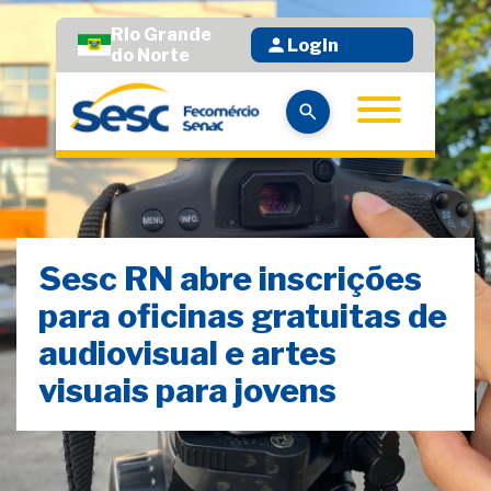
Rio Grande
Login
do Norte
Sesc RN abre inscrições
para oficinas gratuitas de
audiovisual e artes
visuais para jovens