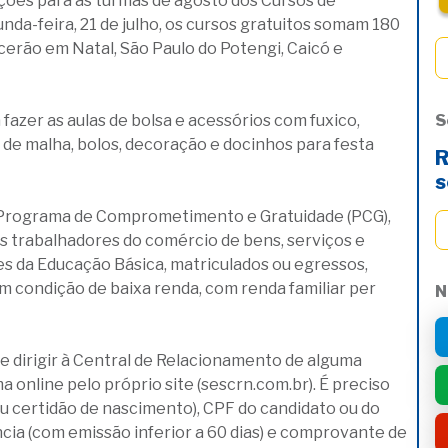
crições para as turmas de agosto dos Cursos de
nda-feira, 21 de julho, os cursos gratuitos somam 180
cerão em Natal, São Paulo do Potengi, Caicó e
fazer as aulas de bolsa e acessórios com fuxico,
S
 de malha, bolos, decoração e docinhos para festa
R
s
de Programa de Comprometimento e Gratuidade (PCG),
os trabalhadores do comércio de bens, serviços e
s da Educação Básica, matriculados ou egressos,
m condição de baixa renda, com renda familiar per
N
e dirigir à Central de Relacionamento de alguma
a online pelo próprio site (sescrn.com.br). É preciso
 certidão de nascimento), CPF do candidato ou do
cia (com emissão inferior a 60 dias) e comprovante de