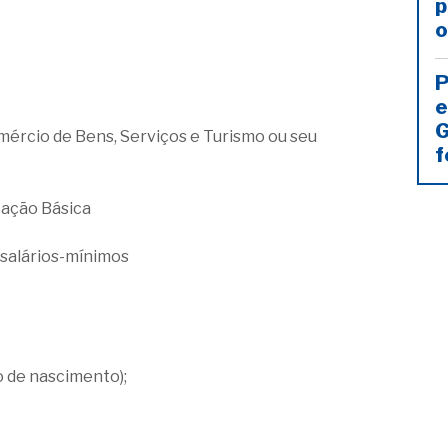
p
o
P
e
G
mércio de Bens, Serviços e Turismo ou seu
f
cação Básica
2 salários-mínimos
o de nascimento);