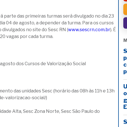
 parte das primeiras turmas será divulgado no dia 23
a dia 04 de agosto, a depender da turma. Para os cursos
divulgados no site do Sesc RN (
www.sescrn.com.br
). É
 20 vagas por cada turma.
M
S
p
agosto dos Cursos de Valorização Social
c
p
U
ento das unidades Sesc (horário das 08h às 11h e 13h
o
de-valorizacao-social/)
g
E
idade Alta, Sesc Zona Norte, Sesc São Paulo do
S