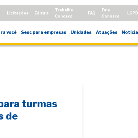
Trabalhe
Fale
o
Licitações
Editais
FAQ
LGP
Conosco
Conosco
ra você
Sesc para empresas
Unidades
Atuações
Notícia
para turmas
s de