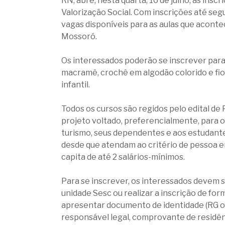
RN, abre, nesta quarta, 16 de julho, as ins
Valorização Social. Com inscrições até segu
vagas disponíveis para as aulas que aconte
Mossoró.
Os interessados poderão se inscrever para 
macramê, crochê em algodão colorido e fio
infantil.
Todos os cursos são regidos pelo edital 
projeto voltado, preferencialmente, para 
turismo, seus dependentes e aos estudante
desde que atendam ao critério de pessoa e
capita de até 2 salários-mínimos.
Para se inscrever, os interessados devem s
unidade Sesc ou realizar a inscrição de form
apresentar documento de identidade (RG ou
responsável legal, comprovante de residên