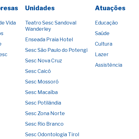
presas
Unidades
Atuações
de Vida
Teatro Sesc Sandoval
Educação
Wanderley
os
Saúde
Enseada Praia Hotel
e
Cultura
Sesc São Paulo do Potengi
Sesc
Lazer
Sesc Nova Cruz
Assistência
Sesc Caicó
Sesc Mossoró
Sesc Macaíba
Sesc Potilândia
Sesc Zona Norte
Sesc Rio Branco
Sesc Odontologia Tirol