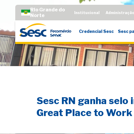
Rio Grande do
Institucional
Administraçã
Norte
Credencial Sesc
Sesc pa
Sesc RN ganha selo i
Great Place to Work