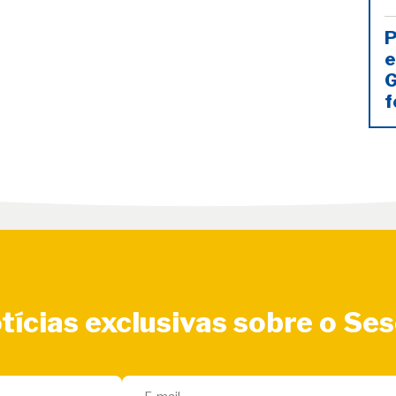
P
e
G
f
tícias exclusivas sobre o Se