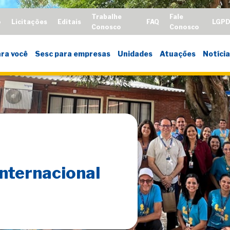
Trabalhe
Fale
o
Licitações
Editais
FAQ
LGP
Conosco
Conosco
ra você
Sesc para empresas
Unidades
Atuações
Notícia
nternacional