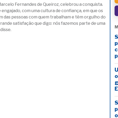
arcelo Fernandes de Queiroz, celebrou a conquista.
 engajado, com uma cultura de confiança, em que os
am das pessoas com quem trabalham e têm orgulho do
rande satisfação que digo: nós fazemos parte de uma
M
disse.
S
p
c
p
U
o
g
E
S
p
o