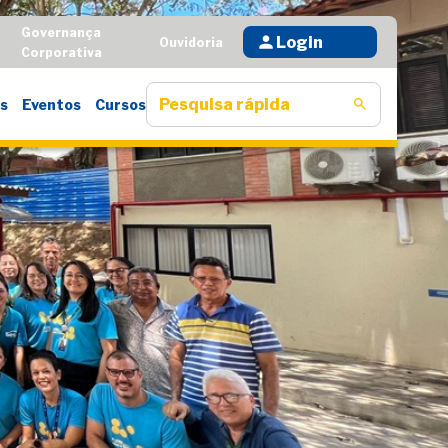
Governança
Login
D
Ouvidoria
Corporativa
s
Eventos
Cursos