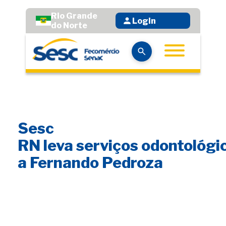
Rio Grande
Login
do Norte
Sesc
RN leva serviços odontológi
a Fernando Pedroza