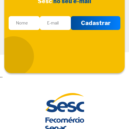
Sesc
no seu e-mail
...