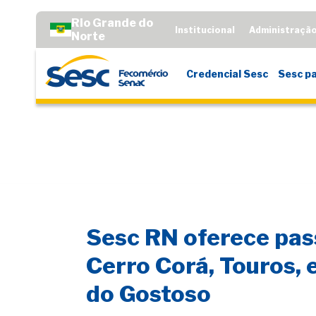
Rio Grande do
Institucional
Administraçã
Norte
Credencial Sesc
Sesc pa
Sesc RN oferece pas
Cerro Corá, Touros, 
do Gostoso