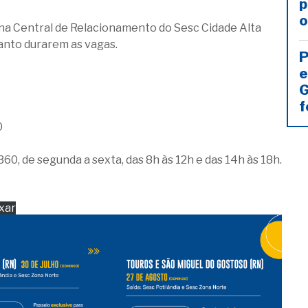
p
o
o, na Central de Relacionamento do Sesc Cidade Alta
quanto durarem as vagas.
P
e
G
f
0
60, de segunda a sexta, das 8h às 12h e das 14h às 18h.
xar