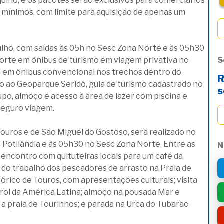
 julho, e os pacotes serão exclusivos para comerciários
 mínimos, com limite para aquisição de apenas um
ulho, com saídas às 05h no Sesc Zona Norte e às 05h30
sporte em ônibus de turismo em viagem privativa no
S
e em ônibus convencional nos trechos dentro do
R
so ao Geoparque Seridó, guia de turismo cadastrado no
s
o, almoço e acesso à área de lazer com piscina e
seguro viagem.
Touros e de São Miguel do Gostoso, será realizado no
c Potilândia e às 05h30 no Sesc Zona Norte. Entre as
N
m encontro com quituteiras locais para um café da
do trabalho dos pescadores de arrasto na Praia de
tórico de Touros, com apresentações culturais; visita
farol da América Latina; almoço na pousada Mar e
a a praia de Tourinhos; e parada na Urca do Tubarão