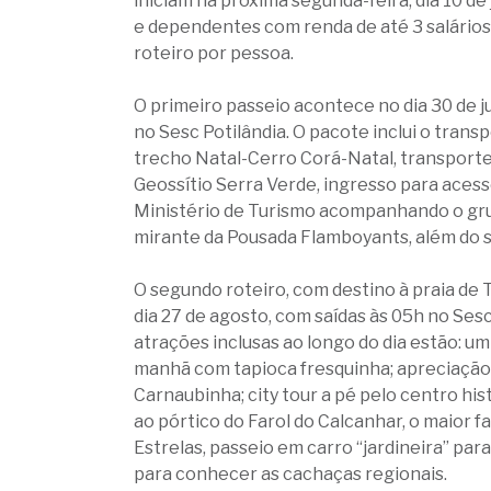
iniciam na próxima segunda-feira, dia 10 de
e dependentes com renda de até 3 salários
roteiro por pessoa.
O primeiro passeio acontece no dia 30 de j
no Sesc Potilândia. O pacote inclui o tran
trecho Natal-Cerro Corá-Natal, transport
Geossítio Serra Verde, ingresso para aces
Ministério de Turismo acompanhando o grup
mirante da Pousada Flamboyants, além do 
O segundo roteiro, com destino à praia de 
dia 27 de agosto, com saídas às 05h no Ses
atrações inclusas ao longo do dia estão: u
manhã com tapioca fresquinha; apreciação 
Carnaubinha; city tour a pé pelo centro his
ao pórtico do Farol do Calcanhar, o maior 
Estrelas, passeio em carro “jardineira” par
para conhecer as cachaças regionais.