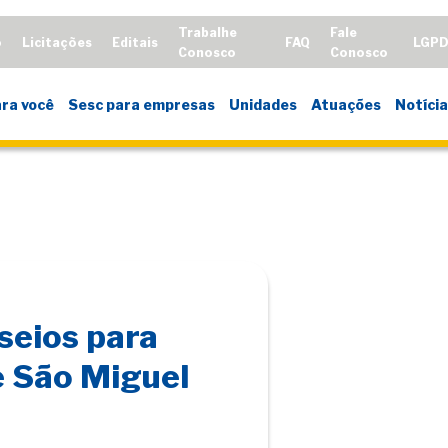
Trabalhe
Fale
o
Licitações
Editais
FAQ
LGP
Conosco
Conosco
ra você
Sesc para empresas
Unidades
Atuações
Notícia
seios para
e São Miguel