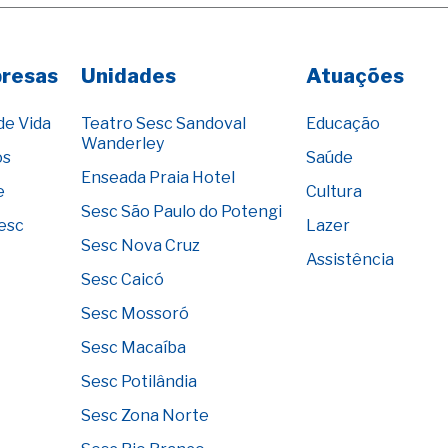
presas
Unidades
Atuações
de Vida
Teatro Sesc Sandoval
Educação
Wanderley
os
Saúde
Enseada Praia Hotel
e
Cultura
Sesc São Paulo do Potengi
Sesc
Lazer
Sesc Nova Cruz
Assistência
Sesc Caicó
Sesc Mossoró
Sesc Macaíba
Sesc Potilândia
Sesc Zona Norte