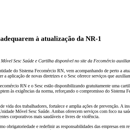
e adequarem à atualização da NR-1
 Móvel Sesc Saúde e Cartilha disponível no site da Fecomércio auxili
entidade do Sistema Fecomércio RN, vem acompanhando de perto a at
r a aplicação de novas diretrizes e o Sesc oferece serviços que auxili
ecomércio RN e o Sesc estão disponibilizando gratuitamente uma cartil
aptem às exigências da norma, reforçando o compromisso do Sistema F
vida dos trabalhadores, fortalece e amplia ações de prevenção. A insti
a Unidade Móvel Sesc Saúde. Ambas oferecem serviços com foco na saúde
ntes corporativos mais saudáveis e livres de violência.
omo obrigatoriedade e redefinir as responsabilidades das empresas em re