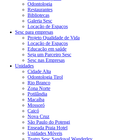
Odontologia
Restaurantes
Bibliotecas
Galeria Sesc
Locação de Espaços
Sesc para empresas
Projeto Qualidade de Vida
Locação de Espaços
Educação em saúde
Seja um Parceiro Sesc
Sesc nas Empresas
Unidades
Cidade Alta
Odontologia Tirol
Rio Branco
Zona Norte
Potilândia
Macaíba
Mossoró
Caicó
Nova Cruz
São Paulo do Potengi
Enseada Praia Hotel
Unidades Móveis
Teatro Sesc Sandoval Wanderley