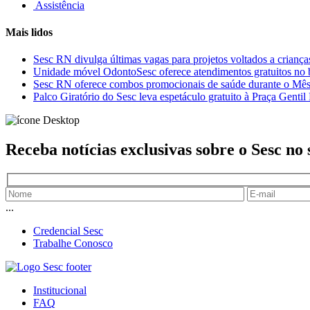
Assistência
Mais lidos
Sesc RN divulga últimas vagas para projetos voltados a criança
Unidade móvel OdontoSesc oferece atendimentos gratuitos no 
Sesc RN oferece combos promocionais de saúde durante o Mê
Palco Giratório do Sesc leva espetáculo gratuito à Praça Gentil 
Receba notícias exclusivas sobre o Sesc
no 
...
Credencial Sesc
Trabalhe Conosco
Institucional
FAQ