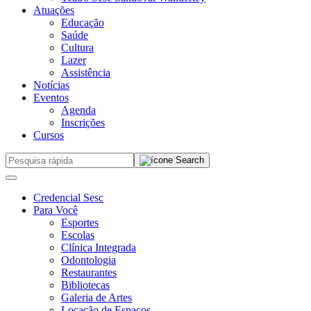
Atuações
Educação
Saúde
Cultura
Lazer
Assistência
Notícias
Eventos
Agenda
Inscrições
Cursos
Credencial Sesc
Para Você
Esportes
Escolas
Clínica Integrada
Odontologia
Restaurantes
Bibliotecas
Galeria de Artes
Locação de Espaços