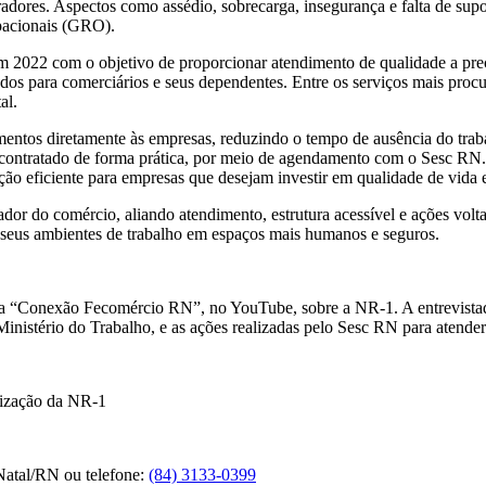
adores. Aspectos como assédio, sobrecarga, insegurança e falta de sup
pacionais (GRO).
em 2022 com o objetivo de proporcionar atendimento de qualidade a pre
os para comerciários e seus dependentes. Entre os serviços mais procur
tal.
tos diretamente às empresas, reduzindo o tempo de ausência do trabal
 contratado de forma prática, por meio de agendamento com o Sesc RN. A
ução eficiente para empresas que desejam investir em qualidade de vida 
dor do comércio, aliando atendimento, estrutura acessível e ações vol
 seus ambientes de trabalho em espaços mais humanos e seguros.
 “Conexão Fecomércio RN”, no YouTube, sobre a NR-1. A entrevistada
inistério do Trabalho, e as ações realizadas pelo Sesc RN para atende
alização da NR-1
Natal/RN ou telefone:
(84) 3133-0399