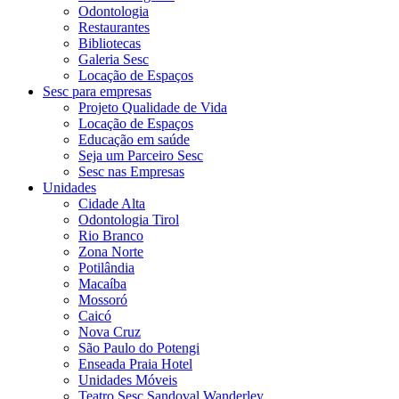
Odontologia
Restaurantes
Bibliotecas
Galeria Sesc
Locação de Espaços
Sesc para empresas
Projeto Qualidade de Vida
Locação de Espaços
Educação em saúde
Seja um Parceiro Sesc
Sesc nas Empresas
Unidades
Cidade Alta
Odontologia Tirol
Rio Branco
Zona Norte
Potilândia
Macaíba
Mossoró
Caicó
Nova Cruz
São Paulo do Potengi
Enseada Praia Hotel
Unidades Móveis
Teatro Sesc Sandoval Wanderley