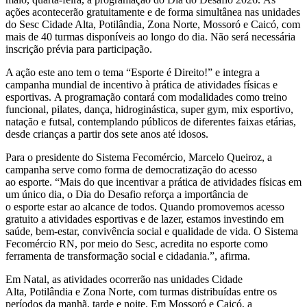
ações acontecerão gratuitamente e de forma simultânea nas unidades
do Sesc Cidade Alta, Potilândia, Zona Norte, Mossoró e Caicó, com
mais de 40 turmas disponíveis ao longo do dia. Não será necessária
inscrição prévia para participação.
A ação este ano tem o tema “Esporte é Direito!” e integra a
campanha mundial de incentivo à prática de atividades físicas e
esportivas. A programação contará com modalidades como treino
funcional, pilates, dança, hidroginástica, super gym, mix esportivo,
natação e futsal, contemplando públicos de diferentes faixas etárias,
desde crianças a partir dos sete anos até idosos.
Para o presidente do Sistema Fecomércio, Marcelo Queiroz, a
campanha serve como forma de democratização do acesso
ao esporte. “Mais do que incentivar a prática de atividades físicas em
um único dia, o Dia do Desafio reforça a importância de
o esporte estar ao alcance de todos. Quando promovemos acesso
gratuito a atividades esportivas e de lazer, estamos investindo em
saúde, bem-estar, convivência social e qualidade de vida. O Sistema
Fecomércio RN, por meio do Sesc, acredita no esporte como
ferramenta de transformação social e cidadania.”, afirma.
Em Natal, as atividades ocorrerão nas unidades Cidade
Alta, Potilândia e Zona Norte, com turmas distribuídas entre os
períodos da manhã, tarde e noite. Em Mossoró e Caicó, a