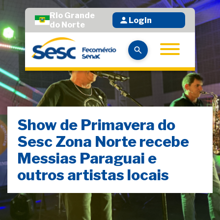
Rio Grande
Login
do Norte
Show de Primavera do
Sesc Zona Norte recebe
Messias Paraguai e
outros artistas locais