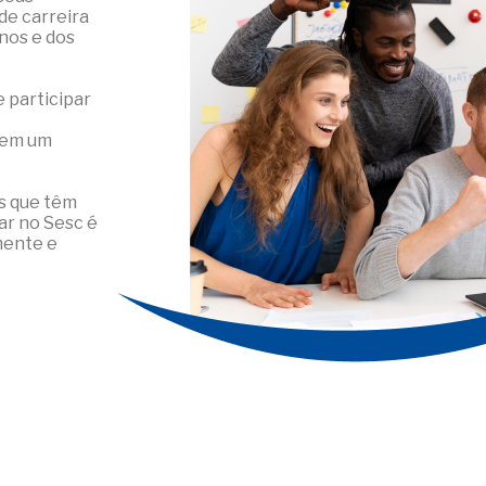
de carreira
nos e dos
 participar
r em um
s que têm
ar no Sesc é
mente e