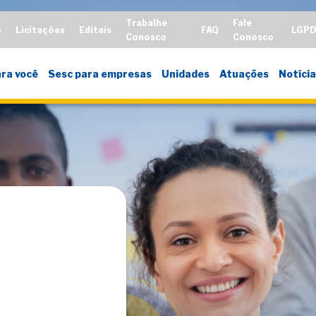
Trabalhe
Fale
o
Licitações
Editais
FAQ
LGP
Conosco
Conosco
ra você
Sesc para empresas
Unidades
Atuações
Notícia