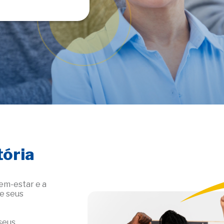
tória
em-estar e a
 e seus
seus