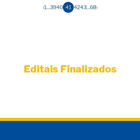
‹
1
…
39
40
41
42
43
…
68
›
Editais Finalizados