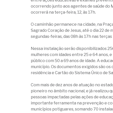
entre ações educativas e exames prevent
ocorrendo junto aos agentes de saúde do M
ocorrerá na terça-feira, 12, às 17h.
O caminhão permanece na cidade, na Praça A
Sagrado Coração de Jesus, até o dia 22 de
segundas-feiras, das 08h às 17h nas terças à
Nessa instalação serão disponibilizados 2
mulheres com idades entre 25 e 64 anos, e
público com 50 a 69 anos de idade. A edu
município. Os documentos exigidos são os o
residência e Cartão do Sistema Único de Sa
Com mais de dez anos de atuação no estad
pioneiro no âmbito nacional, e já realizou 
pessoas impactadas pelas ações de educaç
importante ferramenta na prevenção e co
municípios potiguares, somando 70 instala