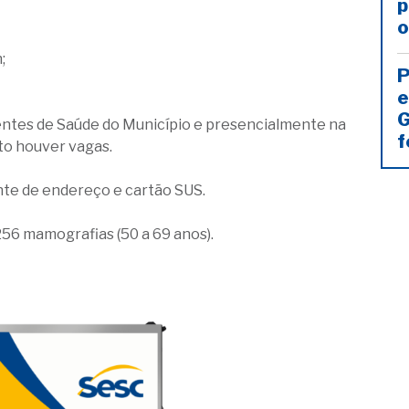
p
o
;
P
e
G
ntes de Saúde do Município e presencialmente na
f
to houver vagas.
te de endereço e cartão SUS.
 256 mamografias (50 a 69 anos).