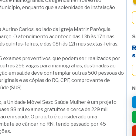
ivos e mamografias. Os agendamentos estão
unicípio, enquanto que a solenidade de instalação
urino Carlos, ao lado da Igreja Matriz Paróquia
 março. O atendimento acontece das 13h às 17h nas
S
s quintas-feiras, e das 08h às 12h nas sextas-feiras.
R
s
56 exames preventivos, que podem ser realizados por
 outras 256 vagas para mamografias, destinadas ao
cação em saúde deve contemplar outras 500 pessoas do
riginais e as cópias do RG, CPF, comprovante de
úde (SUS).
N
o, a Unidade Móvel Sesc Saúde Mulher é um projeto
quase 88 mil exames gratuitos e cerca de 229 mil
ão em saúde. O projeto é considerado uma
mbate ao câncer no RN, tendo passado por 45
ções.