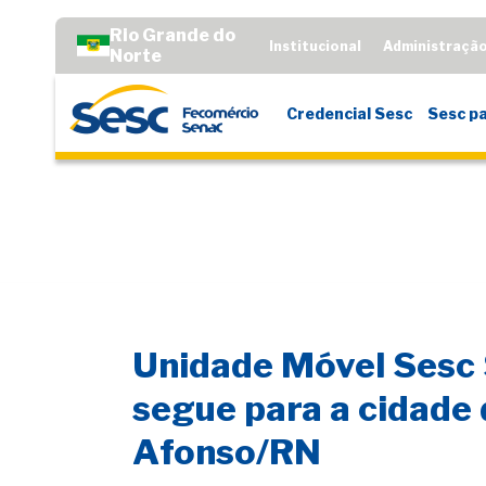
Rio Grande do
Institucional
Administraçã
Norte
Credencial Sesc
Sesc pa
Unidade Móvel Sesc
segue para a cidade
Afonso/RN