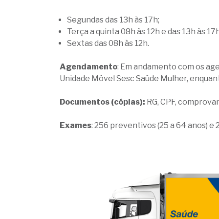
Segundas das 13h às 17h;
Terça a quinta 08h às 12h e das 13h às 17h
Sextas das 08h às 12h.
Agendamento
: Em andamento com os age
Unidade Móvel Sesc Saúde Mulher, enquan
Documentos (cópias):
RG, CPF, comprovan
Exames
: 256 preventivos (25 a 64 anos) e