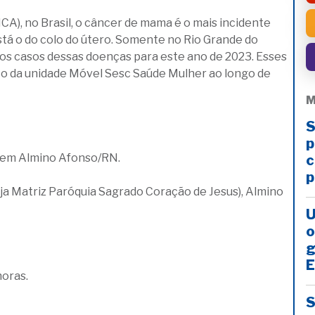
CA), no Brasil, o câncer de mama é o mais incidente
stá o do colo do útero. Somente no Rio Grande do
os casos dessas doenças para este ano de 2023. Esses
o da unidade Móvel Sesc Saúde Mulher ao longo de
M
S
p
 em Almino Afonso/RN.
c
p
eja Matriz Paróquia Sagrado Coração de Jesus), Almino
U
o
g
E
horas.
S