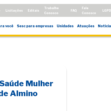
Trabalhe
Fale
o
Licitações
Editais
FAQ
LGP
Conosco
Conosco
ra você
Sesc para empresas
Unidades
Atuações
Notícia
 Saúde Mulher
 de Almino