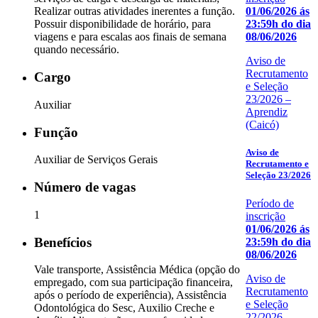
01/06/2026 ás
Realizar outras atividades inerentes a função.
23:59h do dia
Possuir disponibilidade de horário, para
08/06/2026
viagens e para escalas aos finais de semana
quando necessário.
Aviso de
Recrutamento
Cargo
e Seleção
23/2026 –
Auxiliar
Aprendiz
(Caicó)
Função
Aviso de
Auxiliar de Serviços Gerais
Recrutamento e
Seleção 23/2026
Número de vagas
Período de
1
inscrição
01/06/2026 ás
Benefícios
23:59h do dia
08/06/2026
Vale transporte, Assistência Médica (opção do
Aviso de
empregado, com sua participação financeira,
Recrutamento
após o período de experiência), Assistência
e Seleção
Odontológica do Sesc, Auxilio Creche e
22/2026 –