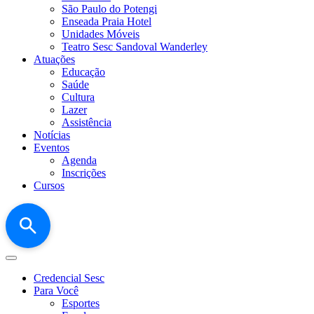
São Paulo do Potengi
Enseada Praia Hotel
Unidades Móveis
Teatro Sesc Sandoval Wanderley
Atuações
Educação
Saúde
Cultura
Lazer
Assistência
Notícias
Eventos
Agenda
Inscrições
Cursos
Credencial Sesc
Para Você
Esportes