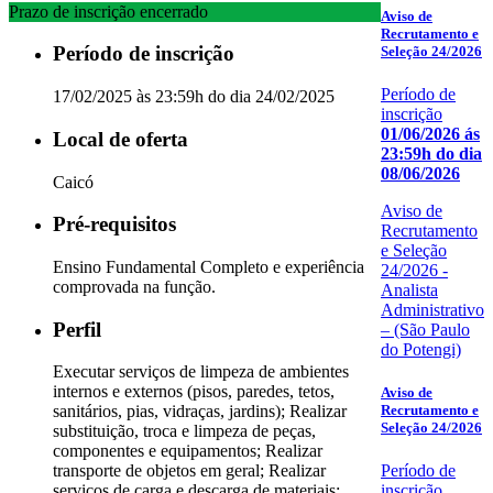
Prazo de inscrição encerrado
Aviso de
Recrutamento e
Período de inscrição
Seleção 24/2026
Período de
17/02/2025 às 23:59h do dia 24/02/2025
inscrição
01/06/2026 ás
Local de oferta
23:59h do dia
08/06/2026
Caicó
Aviso de
Pré-requisitos
Recrutamento
e Seleção
Ensino Fundamental Completo e experiência
24/2026 -
comprovada na função.
Analista
Administrativo
Perfil
– (São Paulo
do Potengi)
Executar serviços de limpeza de ambientes
internos e externos (pisos, paredes, tetos,
Aviso de
Recrutamento e
sanitários, pias, vidraças, jardins); Realizar
Seleção 24/2026
substituição, troca e limpeza de peças,
componentes e equipamentos; Realizar
Período de
transporte de objetos em geral; Realizar
inscrição
serviços de carga e descarga de materiais;