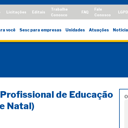
Trabalhe
Fale
o
Licitações
Editais
FAQ
LGP
Conosco
Conosco
ra você
Sesc para empresas
Unidades
Atuações
Notícia
 Profissional de Educação
O
e Natal)