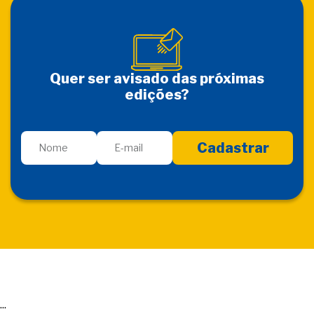
Quer ser avisado das próximas
edições?
...