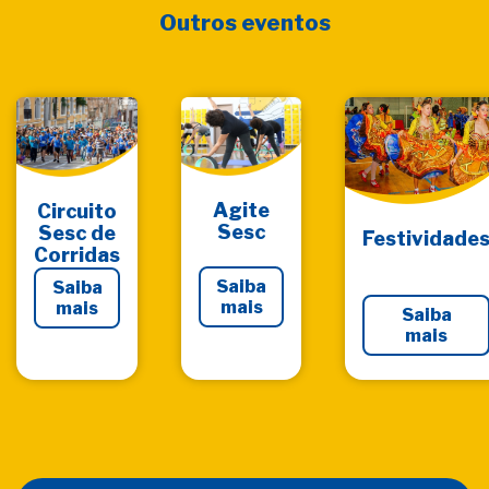
Outros eventos
Agite
Circuito
Sesc
Sesc de
Festividade
Corridas
Saiba
Saiba
mais
mais
Saiba
mais