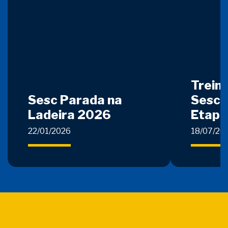
Treinã
Sesc Parada na
Sesc 
Ladeira 2026
Etapa
22/01/2026
18/07/20