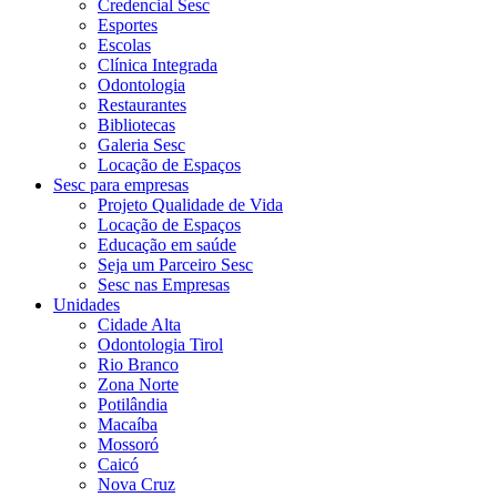
Credencial Sesc
Esportes
Escolas
Clínica Integrada
Odontologia
Restaurantes
Bibliotecas
Galeria Sesc
Locação de Espaços
Sesc para empresas
Projeto Qualidade de Vida
Locação de Espaços
Educação em saúde
Seja um Parceiro Sesc
Sesc nas Empresas
Unidades
Cidade Alta
Odontologia Tirol
Rio Branco
Zona Norte
Potilândia
Macaíba
Mossoró
Caicó
Nova Cruz