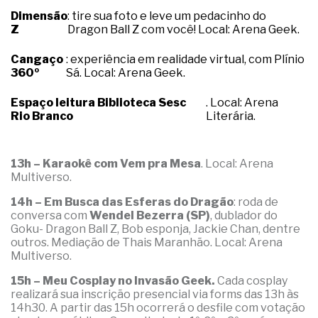
Dimensão
: tire sua foto e leve um pedacinho do
Z
Dragon Ball Z com você! Local: Arena Geek.
Cangaço
: experiência em realidade virtual, com Plínio
360º
Sá. Local: Arena Geek.
Espaço leitura Biblioteca Sesc
. Local: Arena
Rio Branco
Literária.
13h – Karaokê com Vem pra Mesa
. Local: Arena
Multiverso.
14h – Em Busca das Esferas do Dragão
: roda de
conversa com
Wendel Bezerra (SP)
, dublador do
Goku- Dragon Ball Z, Bob esponja, Jackie Chan, dentre
outros. Mediação de Thais Maranhão. Local: Arena
Multiverso.
15h – Meu Cosplay no Invasão Geek.
Cada cosplay
realizará sua inscrição presencial via forms das 13h às
14h30. A partir das 15h ocorrerá o desfile com votação