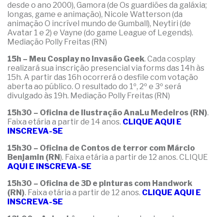
desde o ano 2000), Gamora (de Os guardiões da galáxia;
longas, game e animação), Nicole Watterson (da
animação O incrível mundo de Gumball), Neytiri (de
Avatar 1 e 2) e Vayne (do game League of Legends).
Mediação Polly Freitas (RN)
15h – Meu Cosplay no Invasão Geek
. Cada cosplay
realizará sua inscrição presencial via forms das 14h às
15h. A partir das 16h ocorrerá o desfile com votação
aberta ao público. O resultado do 1º, 2º e 3º será
divulgado às 19h. Mediação Polly Freitas (RN)
15h30 – Oficina de Ilustração AnaLu Medeiros (RN)
.
Faixa etária a partir de 14 anos.
CLIQUE AQUI E
INSCREVA-SE
15h30 – Oficina de Contos de terror com Márcio
Benjamin (RN
). Faixa etária a partir de 12 anos. CLIQUE
AQUI E INSCREVA-SE
15h30 – Oficina de 3D e pinturas com Handwork
(RN)
. Faixa etária a partir de 12 anos.
CLIQUE AQUI E
INSCREVA-SE