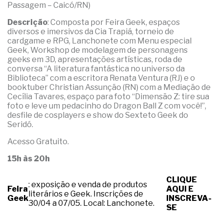
Passagem – Caicó/RN)
Descrição
: Composta por Feira Geek, espaços
diversos e imersivos da Cia Trapiá, torneio de
cardgame e RPG, Lanchonete com Menu especial
Geek, Workshop de modelagem de personagens
geeks em 3D, apresentações artísticas, roda de
conversa “A literatura fantástica no universo da
Biblioteca” com a escritora Renata Ventura (RJ) e o
booktuber Christian Assunção (RN) com a Mediação de
Cecília Tavares, espaço para foto “Dimensão Z: tire sua
foto e leve um pedacinho do Dragon Ball Z com você!”,
desfile de cosplayers e show do Sexteto Geek do
Seridó.
Acesso Gratuito.
15h às 20h
CLIQUE
: exposição e venda de produtos
Feira
AQUI E
literários e Geek. Inscrições de
Geek
INSCREVA-
30/04 a 07/05. Local: Lanchonete.
SE