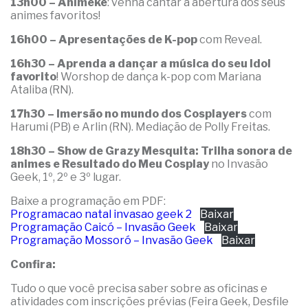
13h00 – Animekê
: venha cantar a abertura dos seus
animes favoritos!
16h00 – Apresentações de K-pop
com Reveal.
16h30 – Aprenda a dançar a música do seu Idol
favorito
! Worshop de dança k-pop com Mariana
Ataliba (RN).
17h30 – Imersão no mundo dos Cosplayers
com
Harumi (PB) e Arlin (RN). Mediação de Polly Freitas.
18h30 – Show de Grazy Mesquita: Trilha sonora de
animes e Resultado do Meu Cosplay
no Invasão
Geek, 1º, 2º e 3º lugar.
Baixe a programação em PDF:
Programacao natal invasao geek 2
Baixar
Programação Caicó – Invasão Geek
Baixar
Programação Mossoró – Invasão Geek
Baixar
Confira:
Tudo o que você precisa saber sobre as oficinas e
atividades com inscrições prévias (Feira Geek, Desfile