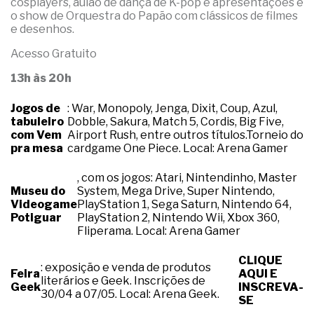
cosplayers, aulão de dança de K-pop e apresentações e
o show de Orquestra do Papão com clássicos de filmes
e desenhos.
Acesso Gratuito
13h às 20h
Jogos de
: War, Monopoly, Jenga, Dixit, Coup, Azul,
tabuleiro
Dobble, Sakura, Match 5, Cordis, Big Five,
com Vem
Airport Rush, entre outros títulos.Torneio do
pra mesa
cardgame One Piece. Local: Arena Gamer
, com os jogos: Atari, Nintendinho, Master
Museu do
System, Mega Drive, Super Nintendo,
Videogame
PlayStation 1, Sega Saturn, Nintendo 64,
Potiguar
PlayStation 2, Nintendo Wii, Xbox 360,
Fliperama. Local: Arena Gamer
CLIQUE
: exposição e venda de produtos
Feira
AQUI E
literários e Geek. Inscrições de
Geek
INSCREVA-
30/04 a 07/05. Local: Arena Geek.
SE