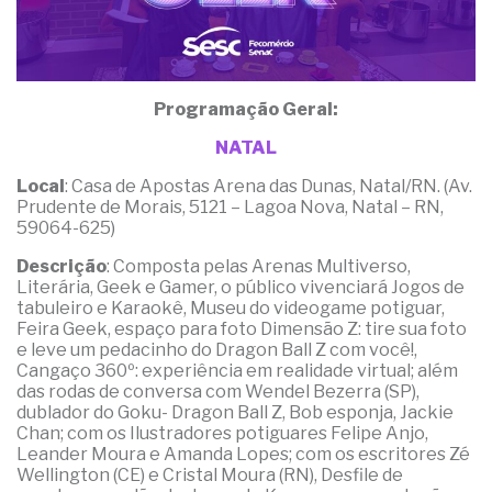
Programação Geral:
NATAL
Local
: Casa de Apostas Arena das Dunas, Natal/RN. (Av.
Prudente de Morais, 5121 – Lagoa Nova, Natal – RN,
59064-625)
Descrição
: Composta pelas Arenas Multiverso,
Literária, Geek e Gamer, o público vivenciará Jogos de
tabuleiro e Karaokê, Museu do videogame potiguar,
Feira Geek, espaço para foto Dimensão Z: tire sua foto
e leve um pedacinho do Dragon Ball Z com você!,
Cangaço 360º: experiência em realidade virtual; além
das rodas de conversa com Wendel Bezerra (SP),
dublador do Goku- Dragon Ball Z, Bob esponja, Jackie
Chan; com os Ilustradores potiguares Felipe Anjo,
Leander Moura e Amanda Lopes; com os escritores Zé
Wellington (CE) e Cristal Moura (RN), Desfile de