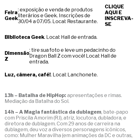
CLIQUE
: exposição e venda de produtos
Feira
AQUI E
literários e Geek. Inscrições de
Geek
INSCREVA-
30/04 a 07/05. Local: Restaurante.
SE
Biblioteca Geek
. Local: Hall de entrada.
: tire sua foto e leve um pedacinho do
Dimensão
Dragon Ball Z com você! Local: Hall de
Z
entrada.
Luz, câmera, café!
. Local: Lanchonete.
13h – Batalha de HipHop:
apresentações e rimas.
Mediação da Batalha do Sol.
14h – A Magia fantástica da dublagem
, bate-papo
com Priscila Amorim (RJ), atriz, locutora, dubladora, e
diretora de dublagem. Com 29 anos de carreira na
dublagem, deu voz a diversos personagens icônicos,
como: Mulher Maravilha (em animações da DC e outras,