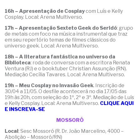
16h – Apresentação de Cosplay
com Luís e Kelly
Cosplay. Local: Arena Multiverso.
17h – Apresentação Sexteto Geek do Seridó
: grupo
de metais com foco na música instrumental que traz
em seu repertório temas de filmes clássicos do
universo geek. Local: Arena Multiverso.
18h – A literatura fantástica no universo da
Biblioteca
: roda de conversa com a escritora Renata
Ventura (RJ) e o booktuber Christian Assunção (RN).
Mediação Cecília Tavares. Local: Arena Multiverso.
19h – Meu Cosplay no Invasão Geek
. Inscrição de
30/04 a 11/05. O desfile acontecerá no dia 17/05 das
19h às 20h, com seleção do 1º, 2º e 3º. Mediação de Luís
e Kelly Cosplay. Local: Arena Multiverso.
CLIQUE AQUI
E INSCREVA-SE
MOSSORÓ
Local
: Sesc Mossoró (R. Dr. João Marcelino, 4000 –
Abolição – Mossoró/RN)