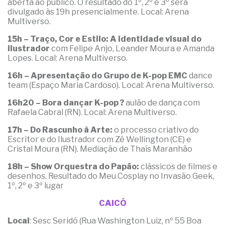
aberta ao público. O resultado do 1º, 2º e 3º será
divulgado às 19h presencialmente. Local: Arena
Multiverso.
15h – Traço, Cor e Estilo: A identidade visual do
ilustrador
com Felipe Anjo, Leander Moura e Amanda
Lopes. Local: Arena Multiverso.
16h – Apresentação do Grupo de K-pop EMC
dance
team (Espaço Maria Cardoso). Local: Arena Multiverso.
16h20 – Bora dançar K-pop ?
aulão de dança com
Rafaela Cabral (RN). Local: Arena Multiverso.
17h – Do Rascunho à Arte:
o processo criativo do
Escritor e do Ilustrador com Zé Wellington (CE) e
Cristal Moura (RN). Mediação de Thaís Maranhão
18h – Show Orquestra do Papão:
clássicos de filmes e
desenhos. Resultado do Meu Cosplay no Invasão Geek,
1º, 2º e 3º lugar
CAICÓ
Local
: Sesc Seridó (Rua Washington Luiz, nº 55 Boa