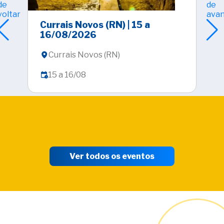
Currais Novos (RN) | 15 a
Cir
16/08/2026
| E
Currais Novos (RN)
E
15 a 16/08
1
Ver todos os eventos