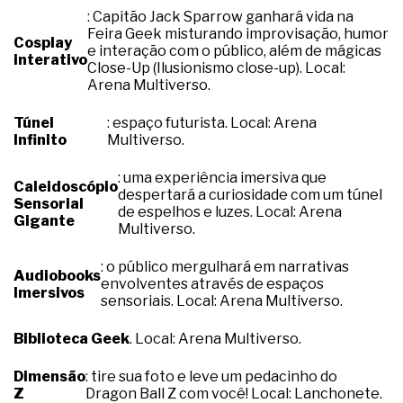
: Capitão Jack Sparrow ganhará vida na
Feira Geek misturando improvisação, humor
Cosplay
e interação com o público, além de mágicas
interativo
Close-Up (Ilusionismo close-up). Local:
Arena Multiverso.
Túnel
: espaço futurista. Local: Arena
Infinito
Multiverso.
: uma experiência imersiva que
Caleidoscópio
despertará a curiosidade com um túnel
Sensorial
de espelhos e luzes. Local: Arena
Gigante
Multiverso.
: o público mergulhará em narrativas
Audiobooks
envolventes através de espaços
Imersivos
sensoriais. Local: Arena Multiverso.
Biblioteca Geek
. Local: Arena Multiverso.
Dimensão
: tire sua foto e leve um pedacinho do
Z
Dragon Ball Z com você! Local: Lanchonete.