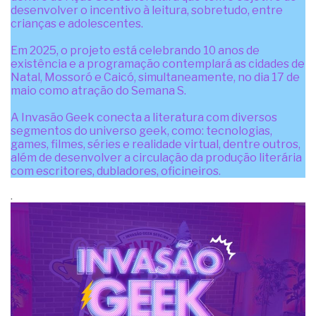
desenvolver o incentivo à leitura, sobretudo, entre
crianças e adolescentes.
Em 2025, o projeto está celebrando 10 anos de
existência e a programação contemplará as cidades de
Natal, Mossoró e Caicó, simultaneamente, no dia 17 de
maio como atração do Semana S.
A Invasão Geek conecta a literatura com diversos
segmentos do universo geek, como: tecnologias,
games, filmes, séries e realidade virtual, dentre outros,
além de desenvolver a circulação da produção literária
com escritores, dubladores, oficineiros.
.