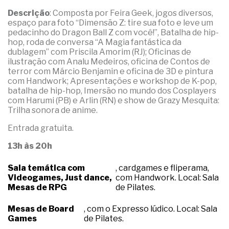
Descrição
: Composta por Feira Geek, jogos diversos,
espaço para foto “Dimensão Z: tire sua foto e leve um
pedacinho do Dragon Ball Z com você!”, Batalha de hip-
hop, roda de conversa “A Magia fantástica da
dublagem” com Priscila Amorim (RJ); Oficinas de
ilustração com Analu Medeiros, oficina de Contos de
terror com Márcio Benjamin e oficina de 3D e pintura
com Handwork; Apresentações e workshop de K-pop,
batalha de hip-hop, Imersão no mundo dos Cosplayers
com Harumi (PB) e Arlin (RN) e show de Grazy Mesquita:
Trilha sonora de anime.
Entrada gratuita.
13h às 20h
Sala temática com
, cardgames e fliperama,
Videogames, Just dance,
com Handwork. Local: Sala
Mesas de RPG
de Pilates.
Mesas de Board
, com o Expresso lúdico. Local: Sala
Games
de Pilates.