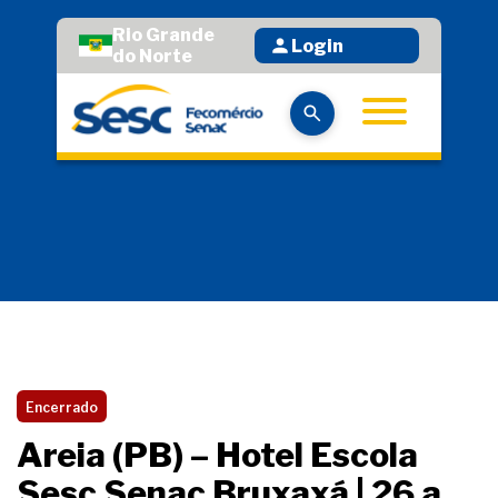
Rio Grande
Login
do Norte
Encerrado
Areia (PB) – Hotel Escola
Sesc Senac Bruxaxá | 26 a