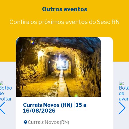
Outros eventos
Confira os próximos eventos do Sesc RN
Currais Novos (RN) | 15 a
Cir
16/08/2026
| E
Currais Novos (RN)
E