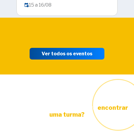
15 a 16/08
1
Ver todos os eventos
Está precisando de ajuda para
encontrar
uma turma?