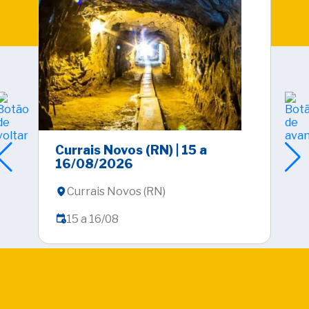
Currais Novos (RN) | 15 a
Cir
16/08/2026
| E
Currais Novos (RN)
E
15 a 16/08
1