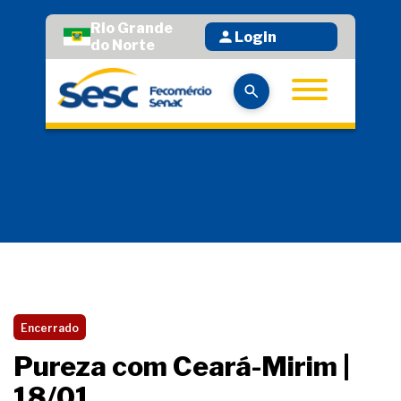
Rio Grande
Login
do Norte
Encerrado
Pureza com Ceará-Mirim |
18/01